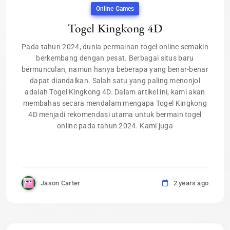
Online Games
Togel Kingkong 4D
Pada tahun 2024, dunia permainan togel online semakin
berkembang dengan pesat. Berbagai situs baru
bermunculan, namun hanya beberapa yang benar-benar
dapat diandalkan. Salah satu yang paling menonjol
adalah Togel Kingkong 4D. Dalam artikel ini, kami akan
membahas secara mendalam mengapa Togel Kingkong
4D menjadi rekomendasi utama untuk bermain togel
online pada tahun 2024. Kami juga
Jason Carter
2 years ago