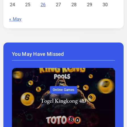
24
25
26
27
28
29
30
« May
You May Have Missed
Online Games
Togel Kingkong 4D