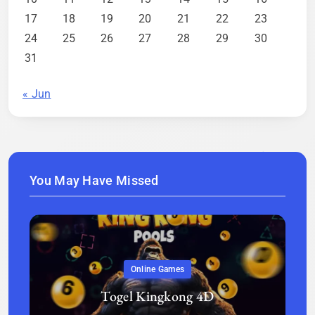
17
18
19
20
21
22
23
24
25
26
27
28
29
30
31
« Jun
You May Have Missed
Online Games
Togel Kingkong 4D