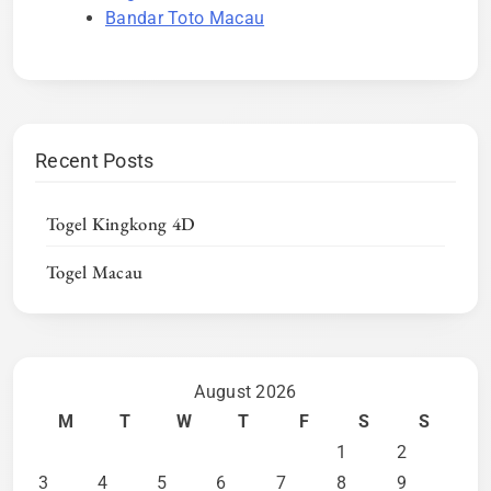
Bandar Toto Macau
Recent Posts
Togel Kingkong 4D
Togel Macau
August 2026
M
T
W
T
F
S
S
1
2
3
4
5
6
7
8
9