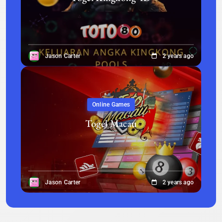
Jason Carter
2 years ago
Online Games
Togel Macau
Jason Carter
2 years ago